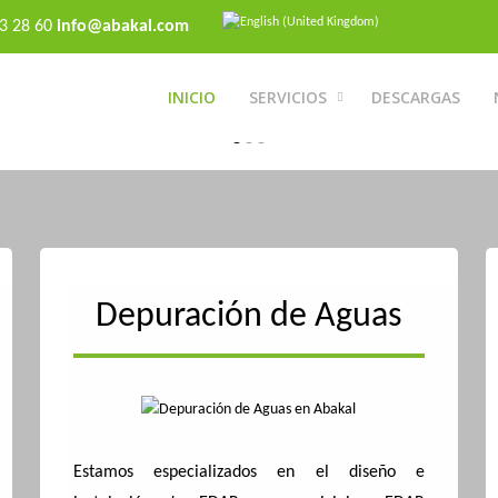
73 28 60
info@abakal.com
INICIO
SERVICIOS
DESCARGAS
ABAKAL INGENIEROS
ABAKAL INGENIEROS
ABAKAL INGENIEROS
Depuración de Aguas
Hidráulica - Depuración - Ingeniería
Hidráulica - Depuración - Ingeniería
Hidráulica - Depuración - Ingeniería
Estamos especializados en el diseño e