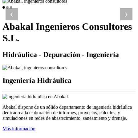
‹
›
Abakal Ingenieros Consultores
S.L.
ABAKAL INGENIEROS
ABAKAL INGENIEROS
ABAKAL INGENIEROS
Hidráulica - Depuración - Ingeniería
Hidráulica - Depuración - Ingeniería
Hidráulica - Depuración - Ingeniería
Hidráulica - Depuración - Ingeniería
Ingeniería Hidráulica
Abakal dispone de un sólido departamento de ingeniería hidráulica
dedicado a la elaboración de informes, proyectos, cálculos, y
simulaciones en redes de abastecimiento, saneamiento y drenaje.
Más información