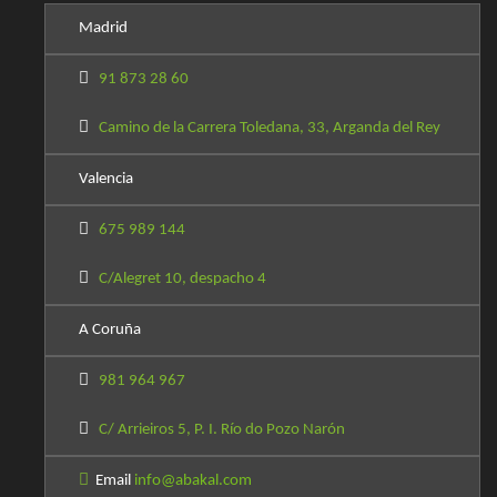
Madrid
91 873 28 60
Camino de la Carrera Toledana, 33, Arganda del Rey
Valencia
675 989 144
C/Alegret 10, despacho 4
A Coruña
981 964 967
C/ Arrieiros 5, P. I. Río do Pozo Narón
Email
info@abakal.com